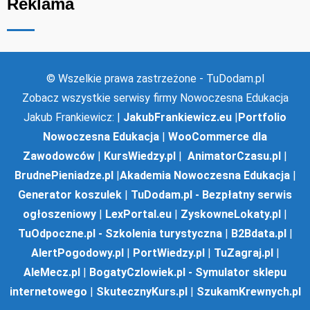
Reklama
© Wszelkie prawa zastrzeżone - TuDodam.pl
Zobacz wszystkie serwisy firmy Nowoczesna Edukacja
Jakub Frankiewicz: |
JakubFrankiewicz.eu
|
Portfolio
Nowoczesna Edukacja
|
WooCommerce dla
Zawodowców
|
KursWiedzy.pl
|
AnimatorCzasu.pl
|
BrudnePieniadze.pl
|
Akademia Nowoczesna Edukacja
|
Generator koszulek
|
TuDodam.pl - Bezpłatny serwis
ogłoszeniowy
|
LexPortal.eu
|
ZyskowneLokaty.pl
|
TuOdpoczne.pl - Szkolenia turystyczna
|
B2Bdata.pl
|
AlertPogodowy.pl
|
PortWiedzy.pl
|
TuZagraj.pl
|
AleMecz.pl
|
BogatyCzlowiek.pl - Symulator sklepu
internetowego
|
SkutecznyKurs.pl
|
SzukamKrewnych.pl