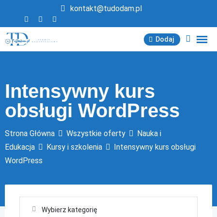
Przejdź
kontakt@tudodam.pl
do
treści
Dodaj
Intensywny kurs
obsługi WordPress
Strona Główna
Wszystkie oferty
Nauka i
Edukacja
Kursy i szkolenia
Intensywny kurs obsługi
WordPress