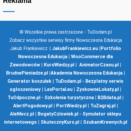
Reklama
© Wszelkie prawa zastrzeżone - TuDodam.pl
Zobacz wszystkie serwisy firmy Nowoczesna Edukacja
Jakub Frankiewicz: |
JakubFrankiewicz.eu
|
Portfolio
Nowoczesna Edukacja
|
WooCommerce dla
Zawodowców
|
KursWiedzy.pl
|
AnimatorCzasu.pl
|
BrudnePieniadze.pl
|
Akademia Nowoczesna Edukacja
|
Generator koszulek
|
TuDodam.pl - Bezpłatny serwis
ogłoszeniowy
|
LexPortal.eu
|
ZyskowneLokaty.pl
|
TuOdpoczne.pl - Szkolenia turystyczna
|
B2Bdata.pl
|
AlertPogodowy.pl
|
PortWiedzy.pl
|
TuZagraj.pl
|
AleMecz.pl
|
BogatyCzlowiek.pl - Symulator sklepu
internetowego
|
SkutecznyKurs.pl
|
SzukamKrewnych.pl