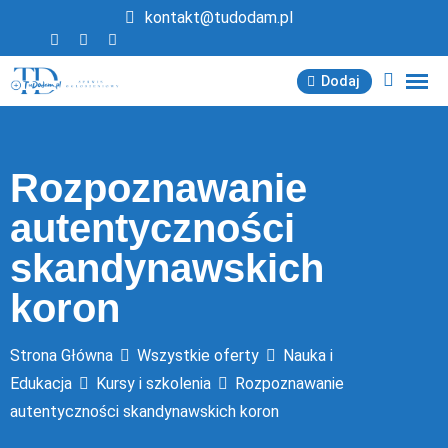
Przejdź
kontakt@tudodam.pl
do
treści
Dodaj
Rozpoznawanie
autentyczności
skandynawskich
koron
Strona Główna
Wszystkie oferty
Nauka i
Edukacja
Kursy i szkolenia
Rozpoznawanie
autentyczności skandynawskich koron