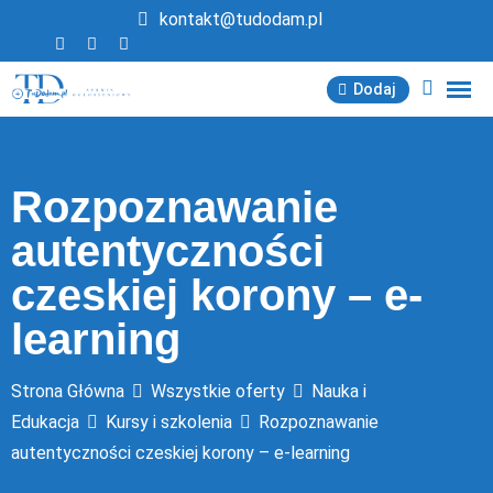
Przejdź
kontakt@tudodam.pl
do
treści
Dodaj
Rozpoznawanie
autentyczności
czeskiej korony – e-
learning
Strona Główna
Wszystkie oferty
Nauka i
Edukacja
Kursy i szkolenia
Rozpoznawanie
autentyczności czeskiej korony – e-learning