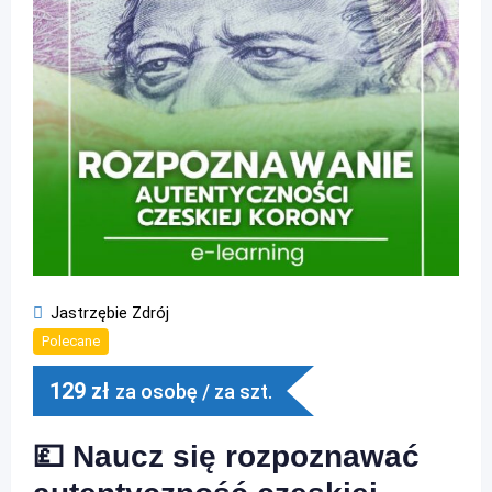
Jastrzębie Zdrój
Polecane
129
zł
za osobę / za szt.
💷 Naucz się rozpoznawać