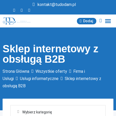
Przejdź
kontakt@tudodam.pl
do
treści
Dodaj
Sklep internetowy z
obsługą B2B
Strona Główna
Wszystkie oferty
Firma i
Usługi
Usługi informatyczne
Sklep internetowy z
obsługą B2B