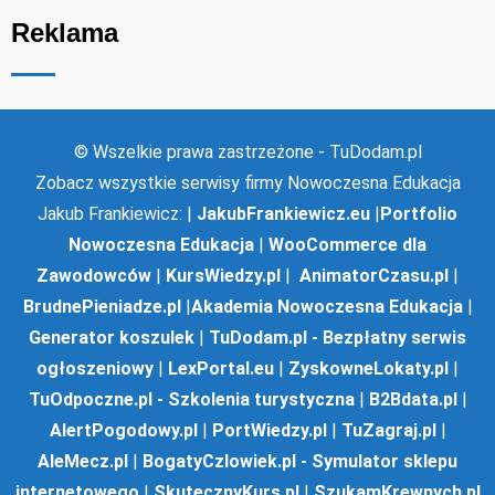
Reklama
© Wszelkie prawa zastrzeżone - TuDodam.pl
Zobacz wszystkie serwisy firmy Nowoczesna Edukacja
Jakub Frankiewicz: |
JakubFrankiewicz.eu
|
Portfolio
Nowoczesna Edukacja
|
WooCommerce dla
Zawodowców
|
KursWiedzy.pl
|
AnimatorCzasu.pl
|
BrudnePieniadze.pl
|
Akademia Nowoczesna Edukacja
|
Generator koszulek
|
TuDodam.pl - Bezpłatny serwis
ogłoszeniowy
|
LexPortal.eu
|
ZyskowneLokaty.pl
|
TuOdpoczne.pl - Szkolenia turystyczna
|
B2Bdata.pl
|
AlertPogodowy.pl
|
PortWiedzy.pl
|
TuZagraj.pl
|
AleMecz.pl
|
BogatyCzlowiek.pl - Symulator sklepu
internetowego
|
SkutecznyKurs.pl
|
SzukamKrewnych.pl